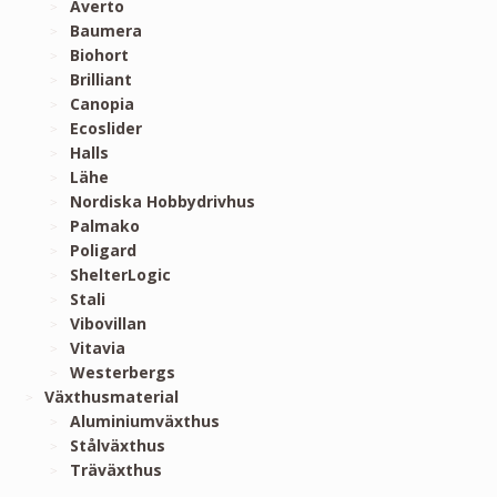
Averto
Baumera
Biohort
Brilliant
Canopia
Ecoslider
Halls
Lähe
Nordiska Hobbydrivhus
Palmako
Poligard
ShelterLogic
Stali
Vibovillan
Vitavia
Westerbergs
Växthusmaterial
Aluminiumväxthus
Stålväxthus
Träväxthus