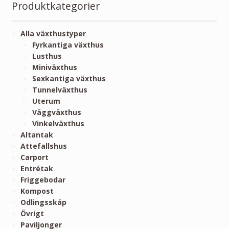
Produktkategorier
Alla växthustyper
Fyrkantiga växthus
Lusthus
Miniväxthus
Sexkantiga växthus
Tunnelväxthus
Uterum
Väggväxthus
Vinkelväxthus
Altantak
Attefallshus
Carport
Entrétak
Friggebodar
Kompost
Odlingsskåp
Övrigt
Paviljonger