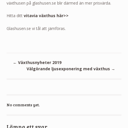
växthusen på glashusen.se blir därmed än mer prisvärda.
Hitta ditt
vitavia växthus här>>
Glashusen.se vi tål att jämföras.
←
Växthusnyheter 2019
Välgörande ljusexponering med växthus
→
No comments yet.
Lämna ett svar