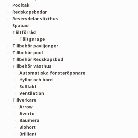
Pooltak
Redskapsbodar
Reservdelar växthus
Spabad
Tältförråd
Tältgarage
Tillbehör paviljonger
Tillbehör pool
Tillbehör Redskapsbod
Tillbehör Växthus
Automatiska fönsteröppnare
Hyllor och bord
Solfläkt
Ventilation
Tillverkare
Arrow
Averto
Baumera
Biohort
Brilliant