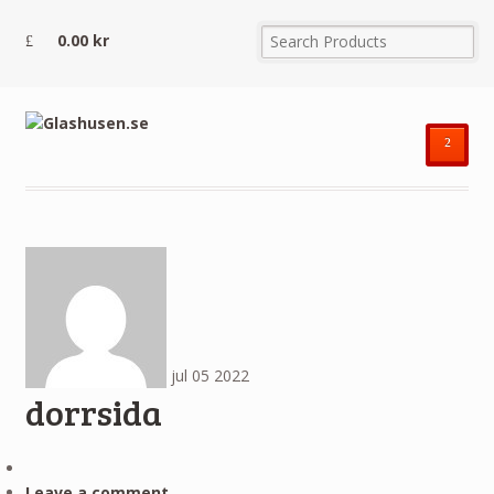
0.00
kr
²
jul
05
2022
dorrsida
Leave a comment