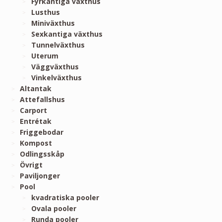
Fyrkantiga växthus
Lusthus
Miniväxthus
Sexkantiga växthus
Tunnelväxthus
Uterum
Väggväxthus
Vinkelväxthus
Altantak
Attefallshus
Carport
Entrétak
Friggebodar
Kompost
Odlingsskåp
Övrigt
Paviljonger
Pool
kvadratiska pooler
Ovala pooler
Runda pooler