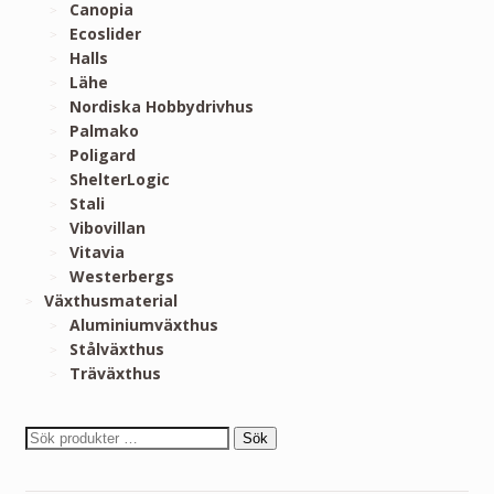
Canopia
Ecoslider
Halls
Lähe
Nordiska Hobbydrivhus
Palmako
Poligard
ShelterLogic
Stali
Vibovillan
Vitavia
Westerbergs
Växthusmaterial
Aluminiumväxthus
Stålväxthus
Träväxthus
Sök