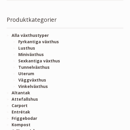
Produktkategorier
Alla växthustyper
Fyrkantiga växthus
Lusthus
Miniväxthus
Sexkantiga växthus
Tunnelväxthus
Uterum
Väggväxthus
Vinkelväxthus
Altantak
Attefallshus
Carport
Entrétak
Friggebodar
Kompost