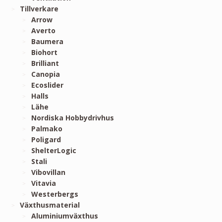
Tillverkare
Arrow
Averto
Baumera
Biohort
Brilliant
Canopia
Ecoslider
Halls
Lähe
Nordiska Hobbydrivhus
Palmako
Poligard
ShelterLogic
Stali
Vibovillan
Vitavia
Westerbergs
Växthusmaterial
Aluminiumväxthus