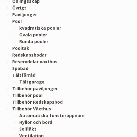
Odlingsskåp
Övrigt
Paviljonger
Pool
kvadratiska pooler
Ovala pooler
Runda pooler
Pooltak
Redskapsbodar
Reservdelar växthus
Spabad
Tältförråd
Tältgarage
Tillbehör paviljonger
Tillbehör pool
Tillbehör Redskapsbod
Tillbehör Växthus
Automatiska fönsteröppnare
Hyllor och bord
Solfläkt
Ventilation