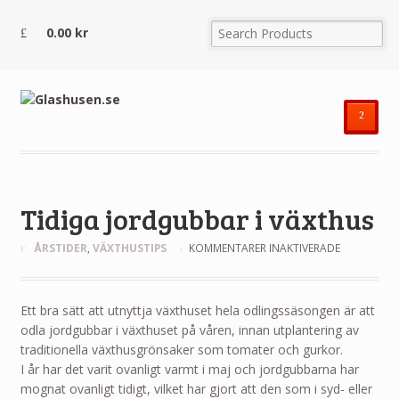
0.00
kr
²
Tidiga jordgubbar i växthus
FÖR
ÅRSTIDER
,
VÄXTHUSTIPS
KOMMENTARER INAKTIVERADE
TIDIGA
JORDGUBB
I
Ett bra sätt att utnyttja växthuset hela odlingssäsongen är att
VÄXTHUS
odla jordgubbar i växthuset på våren, innan utplantering av
traditionella växthusgrönsaker som tomater och gurkor.
I år har det varit ovanligt varmt i maj och jordgubbarna har
mognat ovanligt tidigt, vilket har gjort att den som i syd- eller