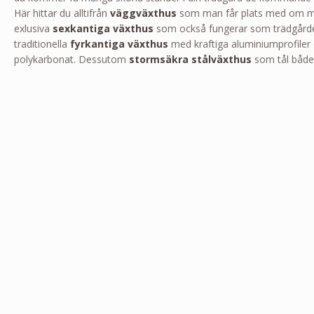
Här hittar du alltifrån
väggväxthus
som man får plats med om man 
exlusiva
sexkantiga växthus
som också fungerar som trädgårdens
traditionella
fyrkantiga växthus
med kraftiga aluminiumprofiler 
polykarbonat. Dessutom
stormsäkra stålväxthus
som tål både 