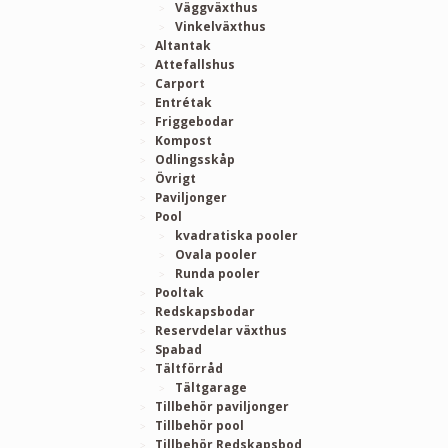
Väggväxthus
Vinkelväxthus
Altantak
Attefallshus
Carport
Entrétak
Friggebodar
Kompost
Odlingsskåp
Övrigt
Paviljonger
Pool
kvadratiska pooler
Ovala pooler
Runda pooler
Pooltak
Redskapsbodar
Reservdelar växthus
Spabad
Tältförråd
Tältgarage
Tillbehör paviljonger
Tillbehör pool
Tillbehör Redskapsbod