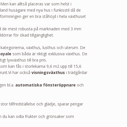
 Men kan alltså placeras var som helst i
land husägare med nya hus i funkisstil då de
 utformningen ger en bra ståhöjd i hela växthuset
land de mest robusta på marknaden med 3 mm
örrar för ökad tillgänglighet.
a kategorierna, växthus, lusthus och uterum. De
Royale
som båda är riktigt exklusiva växthus. De
ktigt lyxväxthus till bra pris.
om kan fås i storlekarna 9,6 m2 upp till 15,6
runt.Vi har också
visningsväxthus
i trädgårdar
gen bl.a.
automatiska fönsteröppnare
och
tor tillfredställelse och glädje, sparar pengar
h du kan odla frukter och grönsaker som