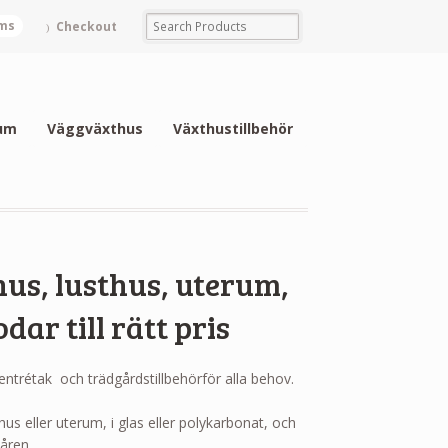
ems
Checkout
um
Väggväxthus
Växthustillbehör
us, lusthus, uterum,
ar till rätt pris
 entrétak och trädgårdstillbehörför alla behov.
thus eller uterum, i glas eller polykarbonat, och
åren.