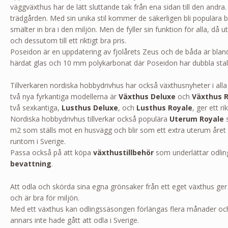
väggväxthus har de lätt sluttande tak från ena sidan till den andra.
trädgården. Med sin unika stil kommer de säkerligen bli populära b
smälter in bra i den miljön. Men de fyller sin funktion för alla, då
och dessutom till ett riktigt bra pris.
Poseidon är en uppdatering av fjolårets Zeus och de båda är b
härdat glas och 10 mm polykarbonat där Poseidon har dubbla stalld
Tillverkaren nordiska hobbydrivhus har också växthusnyheter i all
två nya fyrkantiga modellerna är
Växthus Deluxe
och
Växthus 
två sexkantiga,
Lusthus Deluxe
, och
Lusthus Royale
, ger ett ri
Nordiska hobbydrivhus tillverkar också populära
Uterum Royale
s
m2 som ställs mot en husvägg och blir som ett extra uterum året 
runtom i Sverige.
Passa också på att köpa
växthustillbehör
som underlättar odlin
bevattning
.
Att odla och skörda sina egna grönsaker från ett eget växthus ger s
och är bra för miljön.
Med ett växthus kan odlingssäsongen förlängas flera månader oc
annars inte hade gått att odla i Sverige.