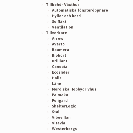
Tillbehör Växthus
Automatiska fönsteröppnare
Hyllor och bord
Solfläkt
Ventilation
Tillverkare
Arrow
Averto
Baumera
Biohort
Brilliant
Canopia
Ecoslider
Halls
Lähe
Nordiska Hobbydrivhus
Palmako
Poligard
ShelterLogic
Stali
Vibovillan
Vitavia
Westerbergs