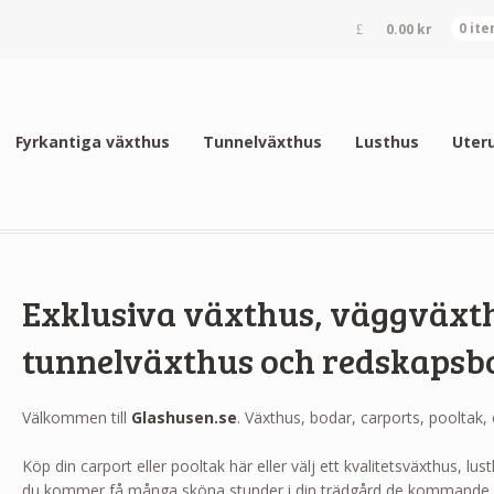
0.00
kr
0 it
Fyrkantiga växthus
Tunnelväxthus
Lusthus
Uter
Exklusiva växthus, väggväxth
tunnelväxthus och redskapsbod
Välkommen till
Glashusen.se
. Växthus, bodar, carports, pooltak,
Köp din carport eller pooltak här eller välj ett kvalitetsväxthus, lus
du kommer få många sköna stunder i din trädgård de kommande 