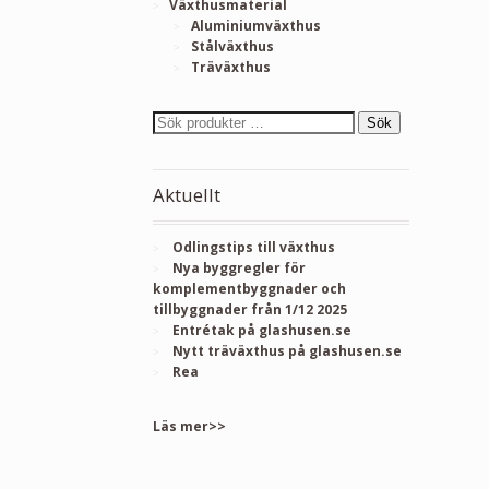
Växthusmaterial
Aluminiumväxthus
Stålväxthus
Träväxthus
Sök
Aktuellt
Odlingstips till växthus
Nya byggregler för
komplementbyggnader och
tillbyggnader från 1/12 2025
Entrétak på glashusen.se
Nytt träväxthus på glashusen.se
Rea
Läs mer>>