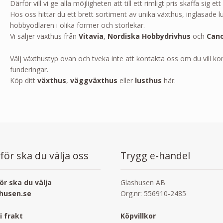
Därför vill vi ge alla möjligheten att till ett rimligt pris skaffa sig 
Hos oss hittar du ett brett sortiment av unika växthus, inglasade l
hobbyodlaren i olika former och storlekar.
Vi säljer växthus från
Vitavia
,
Nordiska Hobbydrivhus
och
Cano
Välj växthustyp ovan och tveka inte att kontakta oss om du vill kom
funderingar.
Köp ditt
växthus
,
väggväxthus
eller
lusthus
här.
för ska du välja oss
Trygg e-handel
ör ska du välja
Glashusen AB
husen.se
Org.nr: 556910-2485
ri frakt
Köpvillkor